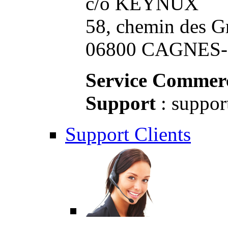
c/o KEYNUX
58, chemin des G
06800 CAGNES-S
Service Commerc
Support
: suppor
Support Clients