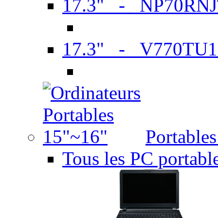
17.3" - NP70RN
17.3" - V770TU1
Portable
Tous les PC portabl