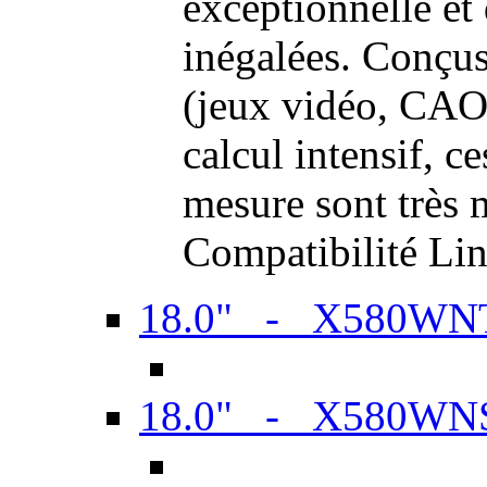
exceptionnelle et
inégalées. Conçus
(jeux vidéo, CAO,
calcul intensif, c
mesure sont très m
Compatibilité Li
18.0" - X580WN
18.0" - X580WN