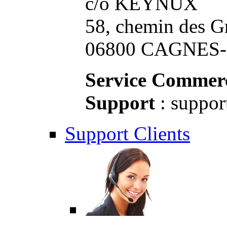
c/o KEYNUX
58, chemin des G
06800 CAGNES-S
Service Commerc
Support
: suppor
Support Clients