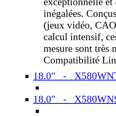
exceptionnelle et
inégalées. Conçus
(jeux vidéo, CAO,
calcul intensif, c
mesure sont très m
Compatibilité Li
18.0" - X580WN
18.0" - X580WN