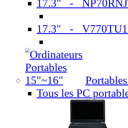
17.3" - NP70RN
17.3" - V770TU1
Portable
Tous les PC portabl