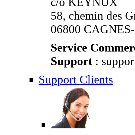
c/o KEYNUX
58, chemin des G
06800 CAGNES-S
Service Commerc
Support
: suppor
Support Clients