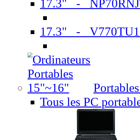
17.3" - NP70RN
17.3" - V770TU1
Portable
Tous les PC portabl