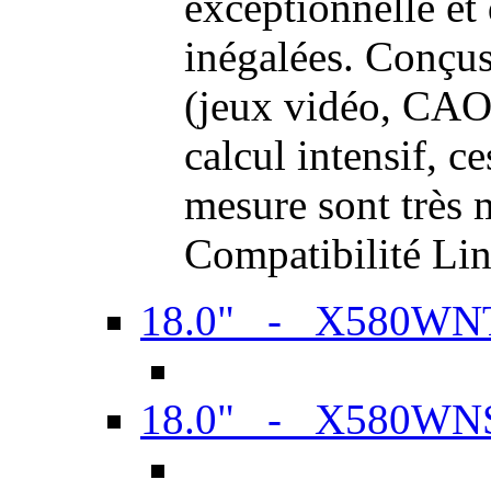
exceptionnelle et
inégalées. Conçus
(jeux vidéo, CAO,
calcul intensif, c
mesure sont très m
Compatibilité Li
18.0" - X580WN
18.0" - X580WN