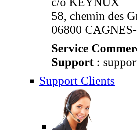
c/o KEYNUX
58, chemin des G
06800 CAGNES-S
Service Commerc
Support
: suppor
Support Clients