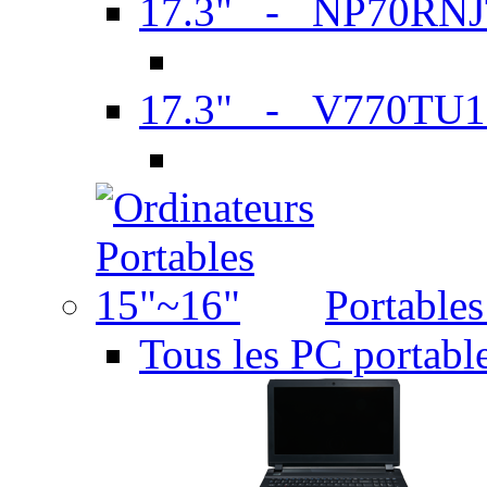
17.3" - NP70RN
17.3" - V770TU1
Portable
Tous les PC portabl