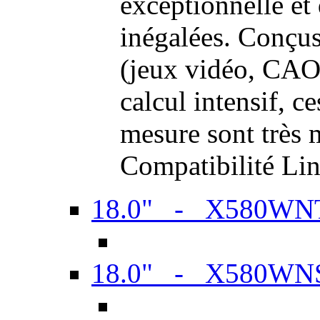
exceptionnelle et
inégalées. Conçus
(jeux vidéo, CAO,
calcul intensif, c
mesure sont très m
Compatibilité Li
18.0" - X580WN
18.0" - X580WN