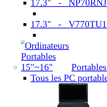
17.3" - NP70RN
17.3" - V770TU1
Portable
Tous les PC portabl