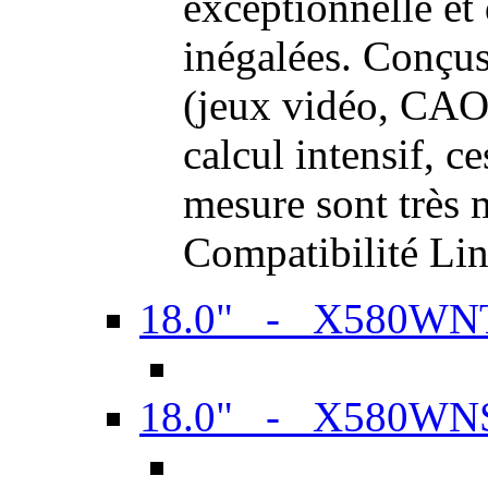
exceptionnelle et
inégalées. Conçus
(jeux vidéo, CAO,
calcul intensif, c
mesure sont très m
Compatibilité Li
18.0" - X580WN
18.0" - X580WN