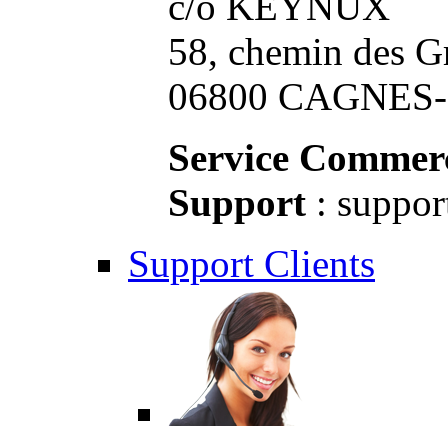
c/o KEYNUX
58, chemin des G
06800 CAGNES-S
Service Commerc
Support
: suppor
Support Clients