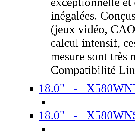
exceptionnelle et
inégalées. Conçus
(jeux vidéo, CAO,
calcul intensif, c
mesure sont très m
Compatibilité Li
18.0" - X580WN
18.0" - X580WN