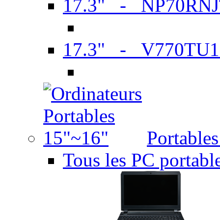
17.3" - NP70RN
17.3" - V770TU1
Portable
Tous les PC portabl