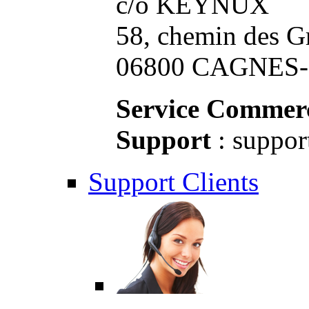
c/o KEYNUX
58, chemin des G
06800 CAGNES-S
Service Commerc
Support
: suppor
Support Clients