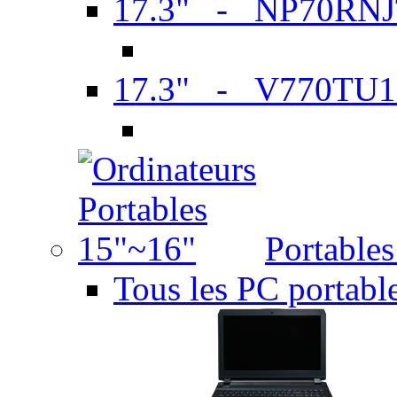
17.3" - NP70RN
17.3" - V770TU1
Portable
Tous les PC portabl