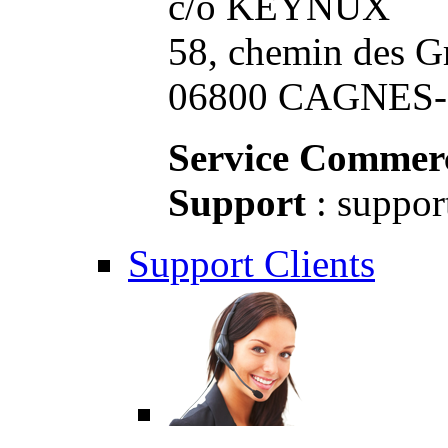
c/o KEYNUX
58, chemin des G
06800 CAGNES-S
Service Commerc
Support
: suppor
Support Clients