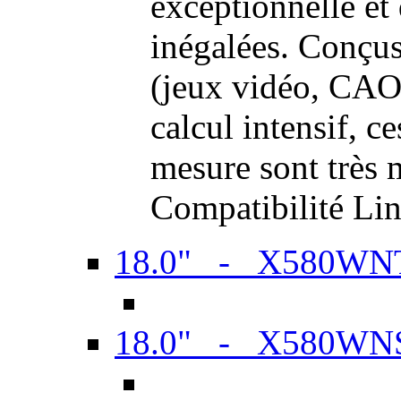
exceptionnelle et
inégalées. Conçus
(jeux vidéo, CAO,
calcul intensif, c
mesure sont très m
Compatibilité Li
18.0" - X580WN
18.0" - X580WN