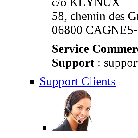
c/o KEYNUX
58, chemin des G
06800 CAGNES-S
Service Commerc
Support
: suppor
Support Clients