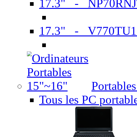
17.3" - NP70RN
17.3" - V770TU1
Portable
Tous les PC portabl