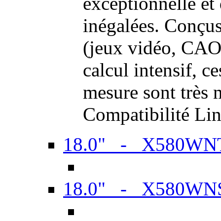
exceptionnelle et
inégalées. Conçus
(jeux vidéo, CAO,
calcul intensif, c
mesure sont très m
Compatibilité Li
18.0" - X580WN
18.0" - X580WN