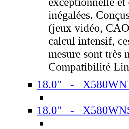
exceptionnelle et
inégalées. Conçus
(jeux vidéo, CAO,
calcul intensif, c
mesure sont très m
Compatibilité Li
18.0" - X580WN
18.0" - X580WN