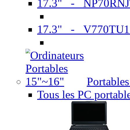
17.3" - NP70RN
17.3" - V770TU1
Portable
Tous les PC portabl