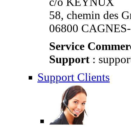
c/o KEYNUX
58, chemin des G
06800 CAGNES-S
Service Commerc
Support
: suppor
Support Clients