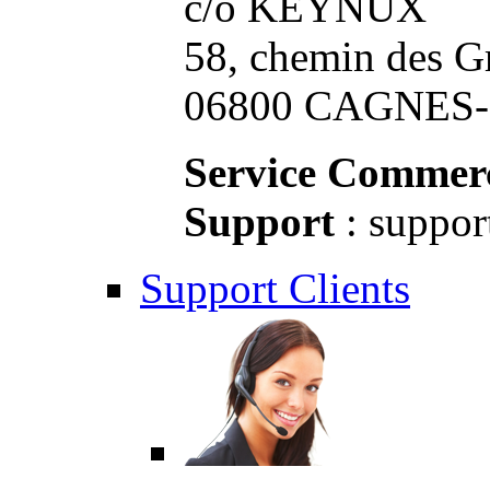
c/o KEYNUX
58, chemin des G
06800 CAGNES-S
Service Commerc
Support
: suppor
Support Clients