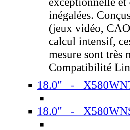
exceptionnelle et
inégalées. Conçus
(jeux vidéo, CAO,
calcul intensif, c
mesure sont très m
Compatibilité Li
18.0" - X580WN
18.0" - X580WN