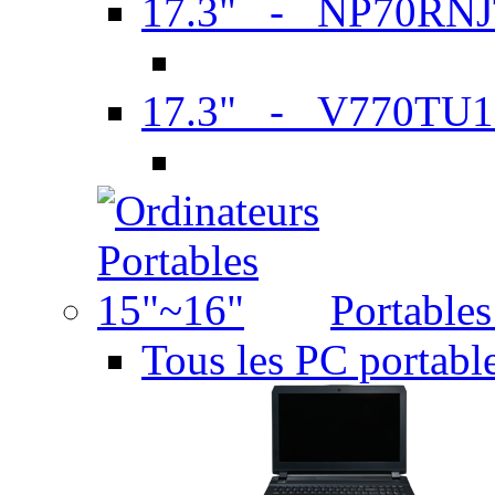
17.3" - NP70RN
17.3" - V770TU1
Portable
Tous les PC portabl