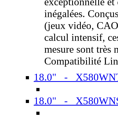
exceptionnelle et
inégalées. Conçus
(jeux vidéo, CAO,
calcul intensif, c
mesure sont très m
Compatibilité Li
18.0" - X580WN
18.0" - X580WN