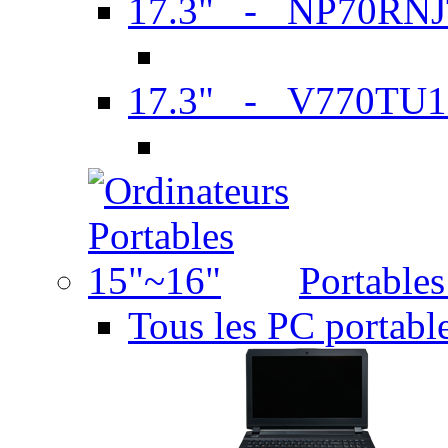
17.3" - NP70RN
17.3" - V770TU1
Portable
Tous les PC portabl