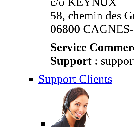
c/o KEYNUX
58, chemin des G
06800 CAGNES-S
Service Commerc
Support
: suppor
Support Clients