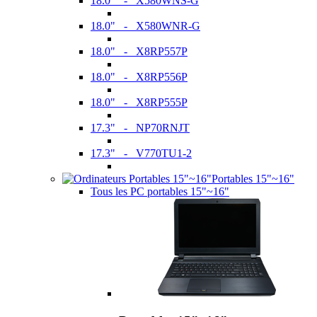
18.0" - X580WNS-G
18.0" - X580WNR-G
18.0" - X8RP557P
18.0" - X8RP556P
18.0" - X8RP555P
17.3" - NP70RNJT
17.3" - V770TU1-2
Portables 15"~16"
Tous les PC portables 15"~16"