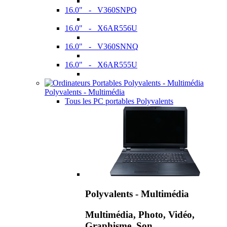
16.0" - V360SNPQ
16.0" - X6AR556U
16.0" - V360SNNQ
16.0" - X6AR555U
Polyvalents - Multimédia
Tous les PC portables Polyvalents
Polyvalents - Multimédia
Multimédia, Photo, Vidéo,
Graphisme, Son,