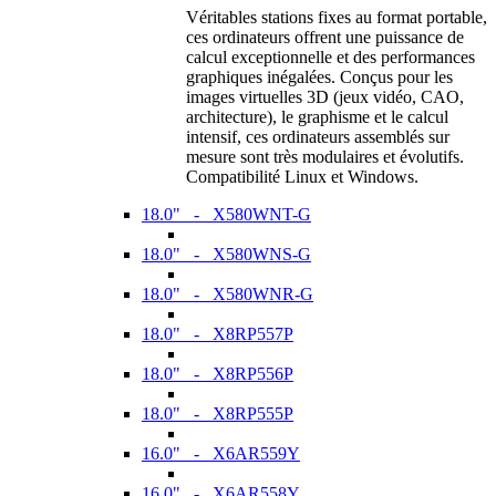
Véritables stations fixes au format portable,
ces ordinateurs offrent une puissance de
calcul exceptionnelle et des performances
graphiques inégalées. Conçus pour les
images virtuelles 3D (jeux vidéo, CAO,
architecture), le graphisme et le calcul
intensif, ces ordinateurs assemblés sur
mesure sont très modulaires et évolutifs.
Compatibilité Linux et Windows.
18.0" - X580WNT-G
18.0" - X580WNS-G
18.0" - X580WNR-G
18.0" - X8RP557P
18.0" - X8RP556P
18.0" - X8RP555P
16.0" - X6AR559Y
16.0" - X6AR558Y