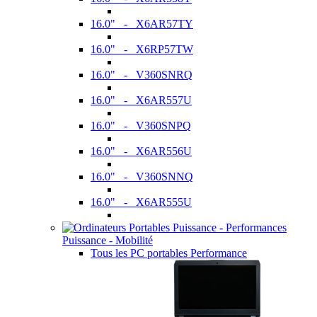
16.0" - X6AR57TY
16.0" - X6RP57TW
16.0" - V360SNRQ
16.0" - X6AR557U
16.0" - V360SNPQ
16.0" - X6AR556U
16.0" - V360SNNQ
16.0" - X6AR555U
Puissance - Mobilité
Tous les PC portables Performance