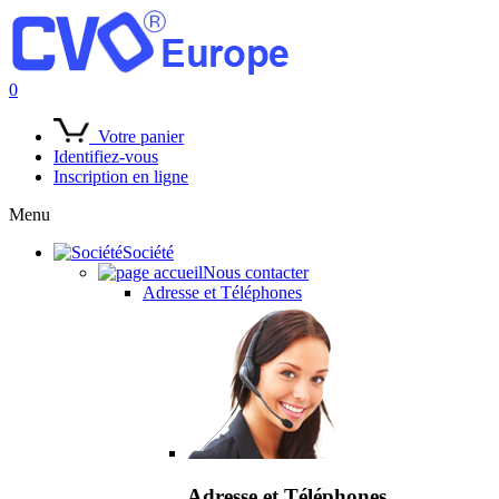
0
Votre panier
Identifiez-vous
Inscription en ligne
Menu
Société
Nous contacter
Adresse et Téléphones
Adresse et Téléphones