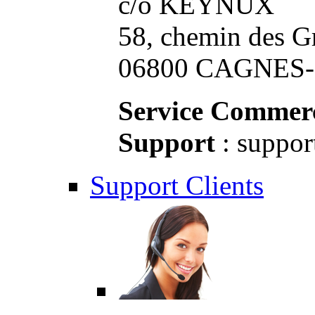
c/o KEYNUX
58, chemin des G
06800 CAGNES-S
Service Commerc
Support
: suppor
Support Clients