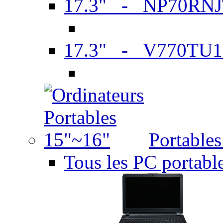
17.3" - NP70RN
17.3" - V770TU1
Portable
Tous les PC portabl