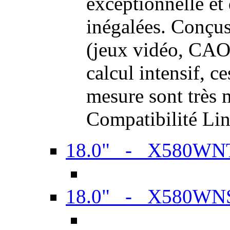
exceptionnelle et
inégalées. Conçus
(jeux vidéo, CAO,
calcul intensif, c
mesure sont très m
Compatibilité Li
18.0" - X580WN
18.0" - X580WN