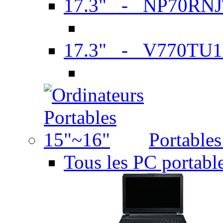
17.3" - NP70RN
17.3" - V770TU1
Portable
Tous les PC portabl