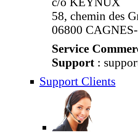
c/o KEYNUX
58, chemin des G
06800 CAGNES-S
Service Commerc
Support
: suppor
Support Clients