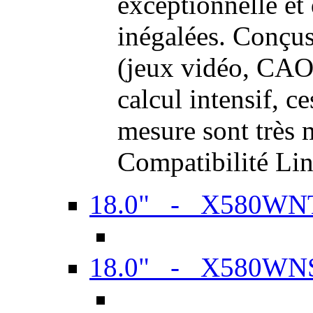
exceptionnelle et
inégalées. Conçus
(jeux vidéo, CAO,
calcul intensif, c
mesure sont très m
Compatibilité Li
18.0" - X580WN
18.0" - X580WN