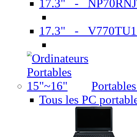
17.3" - NP70RN
17.3" - V770TU1
Portable
Tous les PC portabl