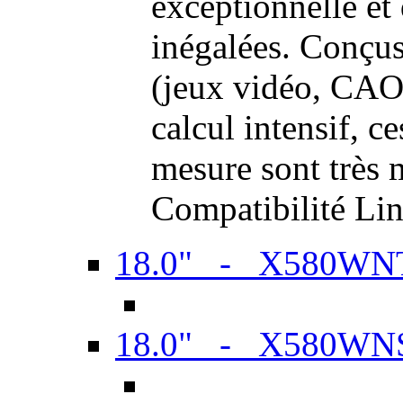
exceptionnelle et
inégalées. Conçus
(jeux vidéo, CAO,
calcul intensif, c
mesure sont très m
Compatibilité Li
18.0" - X580WN
18.0" - X580WN