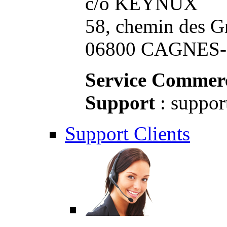
c/o KEYNUX
58, chemin des G
06800 CAGNES-S
Service Commerc
Support
: suppor
Support Clients