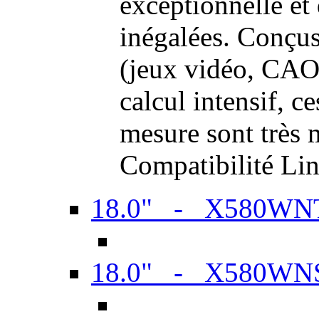
exceptionnelle et
inégalées. Conçus
(jeux vidéo, CAO,
calcul intensif, c
mesure sont très m
Compatibilité Li
18.0" - X580WN
18.0" - X580WN