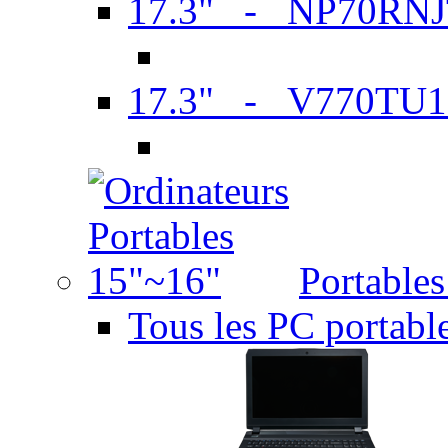
17.3" - NP70RN
17.3" - V770TU1
Portable
Tous les PC portabl