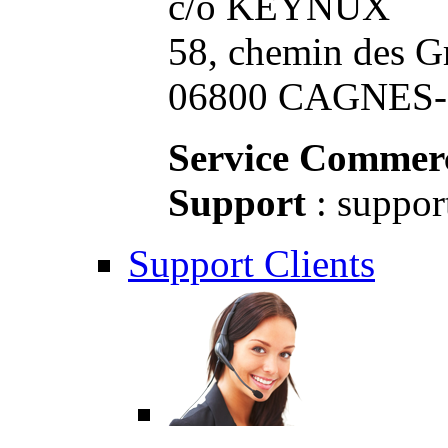
c/o KEYNUX
58, chemin des G
06800 CAGNES-S
Service Commerc
Support
: suppor
Support Clients