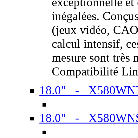
exceptionnelle et
inégalées. Conçus
(jeux vidéo, CAO,
calcul intensif, c
mesure sont très m
Compatibilité Li
18.0" - X580WN
18.0" - X580WN