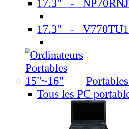
17.3" - NP70RN
17.3" - V770TU1
Portable
Tous les PC portabl