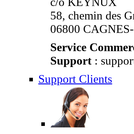
c/o KEYNUX
58, chemin des G
06800 CAGNES-S
Service Commerc
Support
: suppor
Support Clients