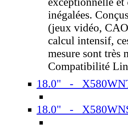
exceptionnelle et
inégalées. Conçus
(jeux vidéo, CAO,
calcul intensif, c
mesure sont très m
Compatibilité Li
18.0" - X580WN
18.0" - X580WN