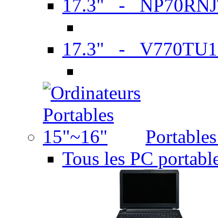
17.3" - NP70RN
17.3" - V770TU1
Portable
Tous les PC portabl