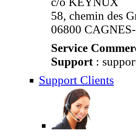
c/o KEYNUX
58, chemin des G
06800 CAGNES-S
Service Commerc
Support
: suppor
Support Clients