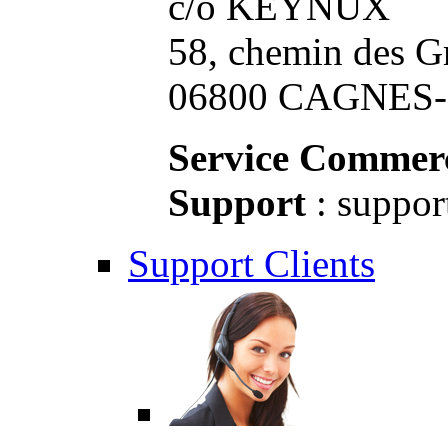
c/o KEYNUX
58, chemin des G
06800 CAGNES-S
Service Commerc
Support
: suppor
Support Clients