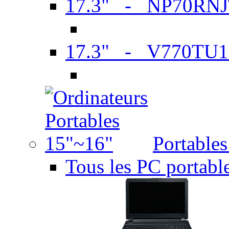
17.3" - NP70RN
17.3" - V770TU1
Portable
Tous les PC portabl