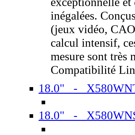
exceptionnelle et
inégalées. Conçus
(jeux vidéo, CAO,
calcul intensif, c
mesure sont très m
Compatibilité Li
18.0" - X580WN
18.0" - X580WN