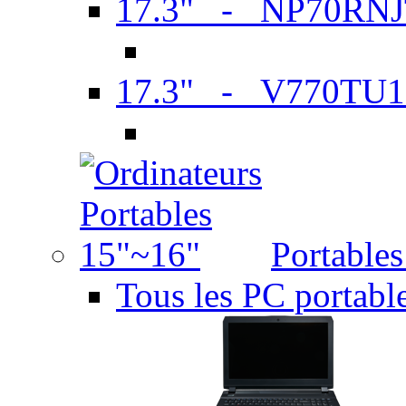
17.3" - NP70RN
17.3" - V770TU1
Portable
Tous les PC portabl