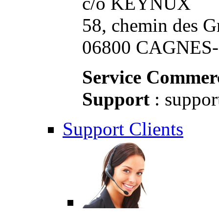
c/o KEYNUX
58, chemin des G
06800 CAGNES-S
Service Commerc
Support
: suppor
Support Clients