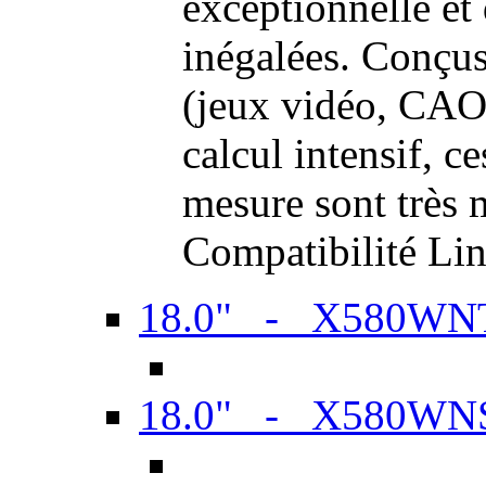
exceptionnelle et
inégalées. Conçus
(jeux vidéo, CAO,
calcul intensif, c
mesure sont très m
Compatibilité Li
18.0" - X580WN
18.0" - X580WN