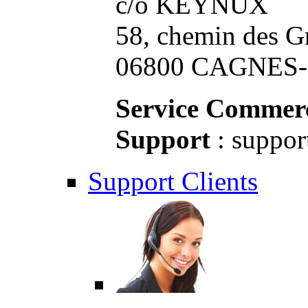
c/o KEYNUX
58, chemin des G
06800 CAGNES-S
Service Commerc
Support
: suppor
Support Clients