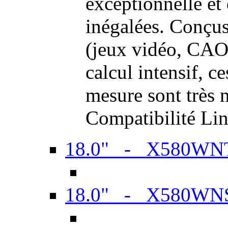
exceptionnelle et
inégalées. Conçus
(jeux vidéo, CAO,
calcul intensif, c
mesure sont très m
Compatibilité Li
18.0" - X580WN
18.0" - X580WN