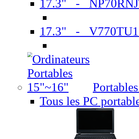
17.3" - NP70RN
17.3" - V770TU1
Portable
Tous les PC portabl