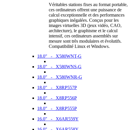
Véritables stations fixes au format portable,
ces ordinateurs offrent une puissance de
calcul exceptionnelle et des performances
graphiques inégalées. Conçus pour les
images virtuelles 3D (jeux vidéo, CAO,
architecture), le graphisme et le calcul
intensif, ces ordinateurs assemblés sur
mesure sont très modulaires et évolutifs.
Compatibilité Linux et Windows.
18.0" - X580WNT-G
18.0" - X580WNS-G
18.0" - X580WNR-G
18.0" - X8RP557P
18.0" - X8RP556P
18.0" - X8RP555P
16.0" - X6AR559Y
16.0" - X6AR558Y