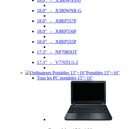
18.0" - X580WNS-G
18.0" - X580WNR-G
18.0" - X8RP557P
18.0" - X8RP556P
18.0" - X8RP555P
17.3" - NP70RNJT
17.3" - V770TU1-2
Portables 15"~16"
Tous les PC portables 15"~16"