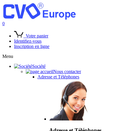
0
Votre panier
Identifiez-vous
Inscription en ligne
Menu
Société
Nous contacter
Adresse et Téléphones
Adresse et Téléphones