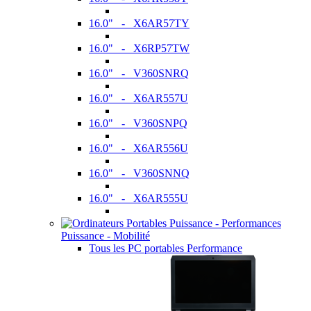
16.0" - X6AR57TY
16.0" - X6RP57TW
16.0" - V360SNRQ
16.0" - X6AR557U
16.0" - V360SNPQ
16.0" - X6AR556U
16.0" - V360SNNQ
16.0" - X6AR555U
Puissance - Mobilité
Tous les PC portables Performance