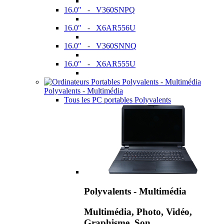
16.0" - V360SNPQ
16.0" - X6AR556U
16.0" - V360SNNQ
16.0" - X6AR555U
Polyvalents - Multimédia
Tous les PC portables Polyvalents
Polyvalents - Multimédia
Multimédia, Photo, Vidéo,
Graphisme, Son,