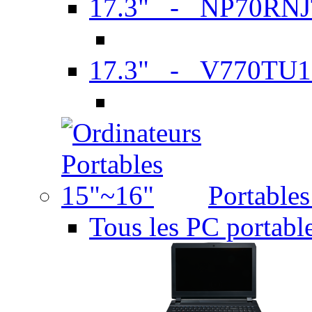
17.3" - NP70RN
17.3" - V770TU1
Portable
Tous les PC portabl