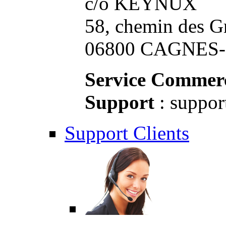
c/o KEYNUX
58, chemin des G
06800 CAGNES-S
Service Commerc
Support
: suppor
Support Clients