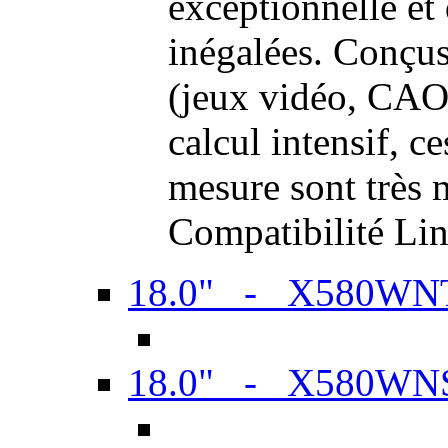
exceptionnelle et
inégalées. Conçus
(jeux vidéo, CAO,
calcul intensif, c
mesure sont très m
Compatibilité Li
18.0" - X580WN
18.0" - X580WN