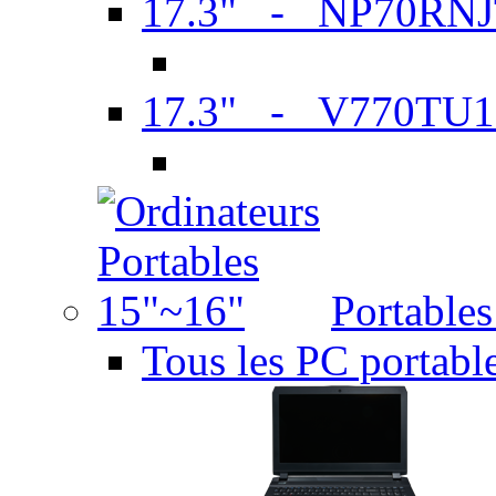
17.3" - NP70RN
17.3" - V770TU1
Portable
Tous les PC portabl