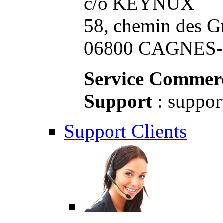
c/o KEYNUX
58, chemin des G
06800 CAGNES-S
Service Commerc
Support
: suppor
Support Clients