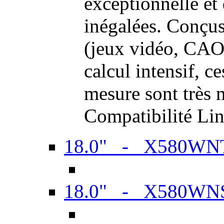
exceptionnelle et
inégalées. Conçus
(jeux vidéo, CAO,
calcul intensif, c
mesure sont très m
Compatibilité Li
18.0" - X580WN
18.0" - X580WN