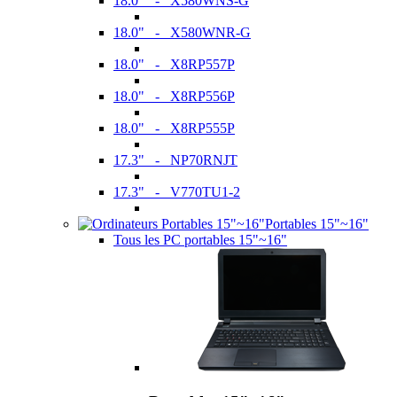
18.0" - X580WNS-G
18.0" - X580WNR-G
18.0" - X8RP557P
18.0" - X8RP556P
18.0" - X8RP555P
17.3" - NP70RNJT
17.3" - V770TU1-2
Portables 15"~16"
Tous les PC portables 15"~16"