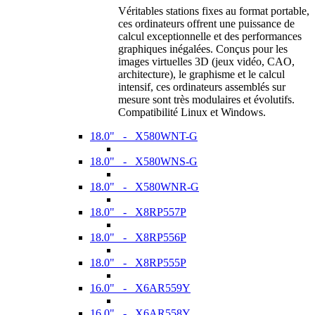
Véritables stations fixes au format portable,
ces ordinateurs offrent une puissance de
calcul exceptionnelle et des performances
graphiques inégalées. Conçus pour les
images virtuelles 3D (jeux vidéo, CAO,
architecture), le graphisme et le calcul
intensif, ces ordinateurs assemblés sur
mesure sont très modulaires et évolutifs.
Compatibilité Linux et Windows.
18.0" - X580WNT-G
18.0" - X580WNS-G
18.0" - X580WNR-G
18.0" - X8RP557P
18.0" - X8RP556P
18.0" - X8RP555P
16.0" - X6AR559Y
16.0" - X6AR558Y