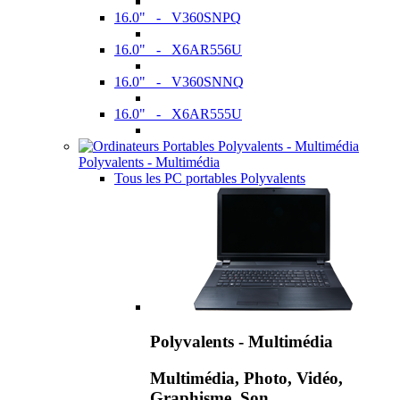
16.0" - V360SNPQ
16.0" - X6AR556U
16.0" - V360SNNQ
16.0" - X6AR555U
Polyvalents - Multimédia
Tous les PC portables Polyvalents
Polyvalents - Multimédia
Multimédia, Photo, Vidéo,
Graphisme, Son,