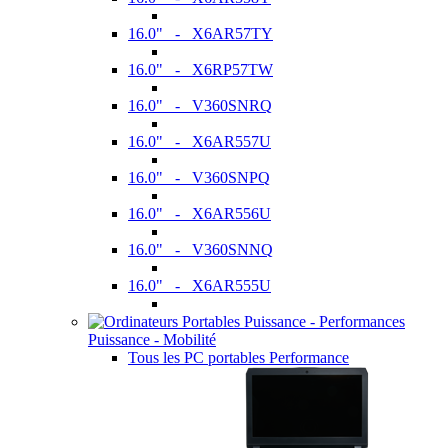
16.0" - X6AR57TY
16.0" - X6RP57TW
16.0" - V360SNRQ
16.0" - X6AR557U
16.0" - V360SNPQ
16.0" - X6AR556U
16.0" - V360SNNQ
16.0" - X6AR555U
Puissance - Mobilité
Tous les PC portables Performance