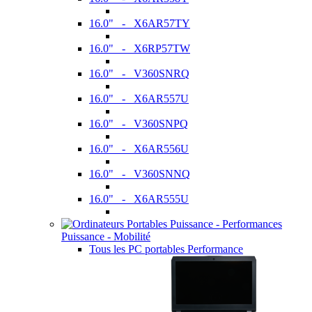
16.0" - X6AR57TY
16.0" - X6RP57TW
16.0" - V360SNRQ
16.0" - X6AR557U
16.0" - V360SNPQ
16.0" - X6AR556U
16.0" - V360SNNQ
16.0" - X6AR555U
Puissance - Mobilité
Tous les PC portables Performance