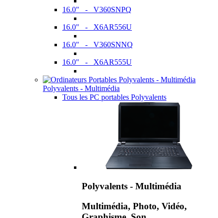
16.0" - V360SNPQ
16.0" - X6AR556U
16.0" - V360SNNQ
16.0" - X6AR555U
Polyvalents - Multimédia
Tous les PC portables Polyvalents
Polyvalents - Multimédia
Multimédia, Photo, Vidéo,
Graphisme, Son,