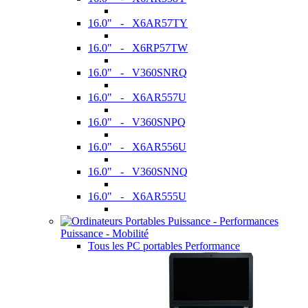
16.0" - X6AR57TY
16.0" - X6RP57TW
16.0" - V360SNRQ
16.0" - X6AR557U
16.0" - V360SNPQ
16.0" - X6AR556U
16.0" - V360SNNQ
16.0" - X6AR555U
Puissance - Mobilité
Tous les PC portables Performance