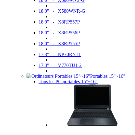
18.0" - X580WNS-G
18.0" - X580WNR-G
18.0" - X8RP557P
18.0" - X8RP556P
18.0" - X8RP555P
17.3" - NP70RNJT
17.3" - V770TU1-2
Portables 15"~16"
Tous les PC portables 15"~16"