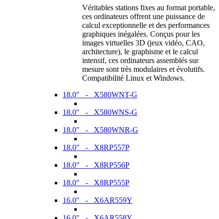
Véritables stations fixes au format portable,
ces ordinateurs offrent une puissance de
calcul exceptionnelle et des performances
graphiques inégalées. Conçus pour les
images virtuelles 3D (jeux vidéo, CAO,
architecture), le graphisme et le calcul
intensif, ces ordinateurs assemblés sur
mesure sont très modulaires et évolutifs.
Compatibilité Linux et Windows.
18.0" - X580WNT-G
18.0" - X580WNS-G
18.0" - X580WNR-G
18.0" - X8RP557P
18.0" - X8RP556P
18.0" - X8RP555P
16.0" - X6AR559Y
16.0" - X6AR558Y