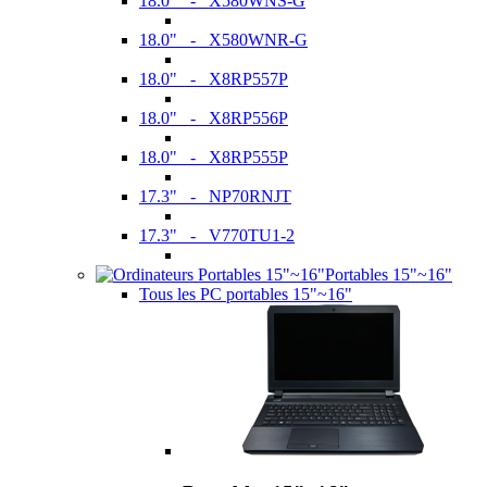
18.0" - X580WNS-G
18.0" - X580WNR-G
18.0" - X8RP557P
18.0" - X8RP556P
18.0" - X8RP555P
17.3" - NP70RNJT
17.3" - V770TU1-2
Portables 15"~16"
Tous les PC portables 15"~16"