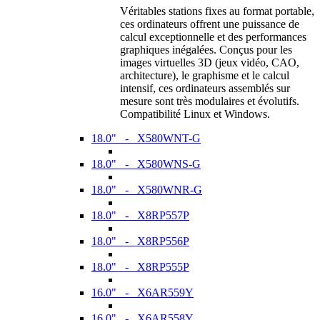
Véritables stations fixes au format portable,
ces ordinateurs offrent une puissance de
calcul exceptionnelle et des performances
graphiques inégalées. Conçus pour les
images virtuelles 3D (jeux vidéo, CAO,
architecture), le graphisme et le calcul
intensif, ces ordinateurs assemblés sur
mesure sont très modulaires et évolutifs.
Compatibilité Linux et Windows.
18.0" - X580WNT-G
18.0" - X580WNS-G
18.0" - X580WNR-G
18.0" - X8RP557P
18.0" - X8RP556P
18.0" - X8RP555P
16.0" - X6AR559Y
16.0" - X6AR558Y