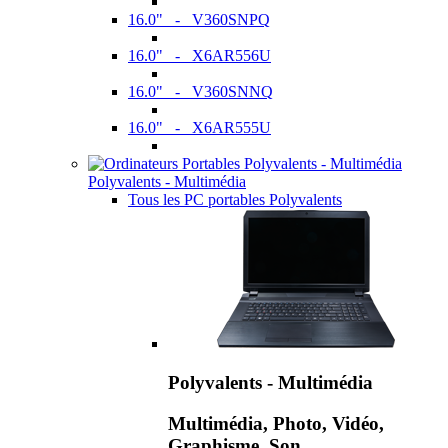
16.0" - V360SNPQ
16.0" - X6AR556U
16.0" - V360SNNQ
16.0" - X6AR555U
Polyvalents - Multimédia
Tous les PC portables Polyvalents
Polyvalents - Multimédia
Multimédia, Photo, Vidéo,
Graphisme, Son,