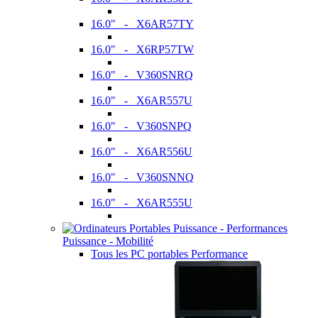
16.0" - X6AR57TY
16.0" - X6RP57TW
16.0" - V360SNRQ
16.0" - X6AR557U
16.0" - V360SNPQ
16.0" - X6AR556U
16.0" - V360SNNQ
16.0" - X6AR555U
Puissance - Mobilité
Tous les PC portables Performance