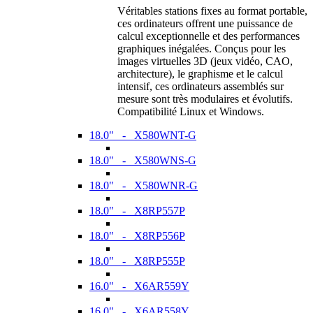
Véritables stations fixes au format portable,
ces ordinateurs offrent une puissance de
calcul exceptionnelle et des performances
graphiques inégalées. Conçus pour les
images virtuelles 3D (jeux vidéo, CAO,
architecture), le graphisme et le calcul
intensif, ces ordinateurs assemblés sur
mesure sont très modulaires et évolutifs.
Compatibilité Linux et Windows.
18.0" - X580WNT-G
18.0" - X580WNS-G
18.0" - X580WNR-G
18.0" - X8RP557P
18.0" - X8RP556P
18.0" - X8RP555P
16.0" - X6AR559Y
16.0" - X6AR558Y