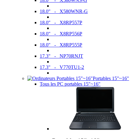
18.0" - X580WNS-G
18.0" - X580WNR-G
18.0" - X8RP557P
18.0" - X8RP556P
18.0" - X8RP555P
17.3" - NP70RNJT
17.3" - V770TU1-2
Portables 15"~16"
Tous les PC portables 15"~16"