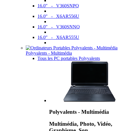
16.0" - V360SNPQ
16.0" - X6AR556U
16.0" - V360SNNQ
16.0" - X6AR555U
Polyvalents - Multimédia
Tous les PC portables Polyvalents
Polyvalents - Multimédia
Multimédia, Photo, Vidéo,
Graphisme, Son,