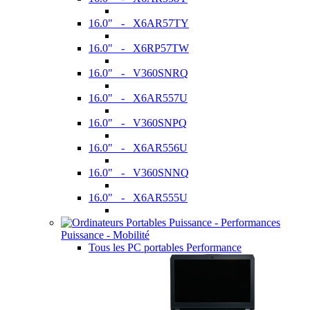
16.0" - X6AR57TY
16.0" - X6RP57TW
16.0" - V360SNRQ
16.0" - X6AR557U
16.0" - V360SNPQ
16.0" - X6AR556U
16.0" - V360SNNQ
16.0" - X6AR555U
Puissance - Mobilité
Tous les PC portables Performance