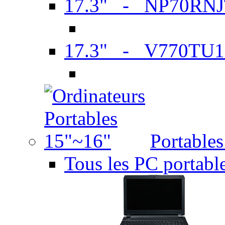
17.3" - NP70RN
17.3" - V770TU1
Portable
Tous les PC portabl