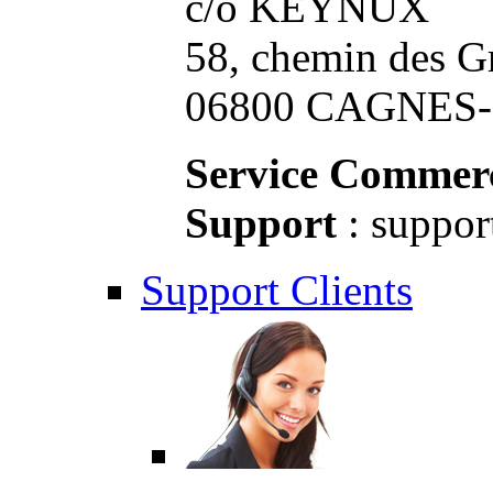
c/o KEYNUX
58, chemin des G
06800 CAGNES-S
Service Commerc
Support
: suppor
Support Clients