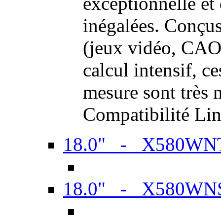
exceptionnelle et
inégalées. Conçus
(jeux vidéo, CAO,
calcul intensif, c
mesure sont très m
Compatibilité Li
18.0" - X580WN
18.0" - X580WN