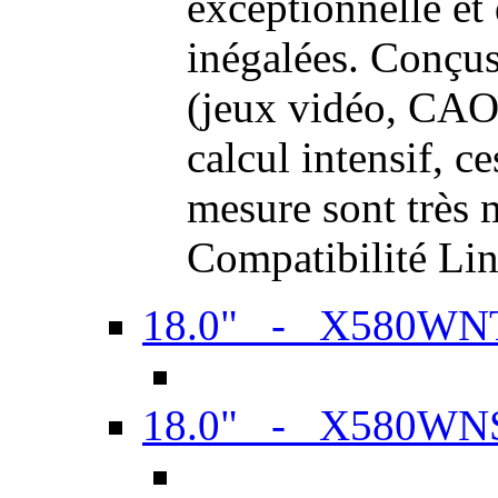
exceptionnelle et
inégalées. Conçus
(jeux vidéo, CAO,
calcul intensif, c
mesure sont très m
Compatibilité Li
18.0" - X580WN
18.0" - X580WN