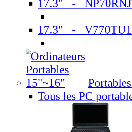
17.3" - NP70RN
17.3" - V770TU1
Portable
Tous les PC portabl