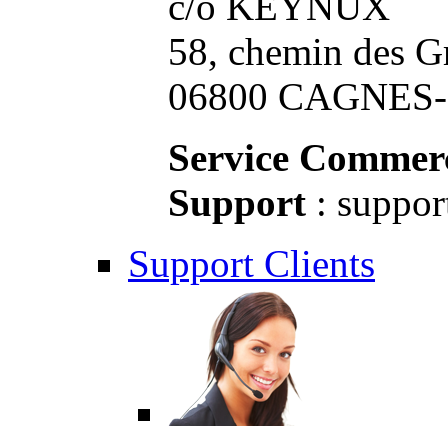
c/o KEYNUX
58, chemin des G
06800 CAGNES-S
Service Commerc
Support
: suppor
Support Clients