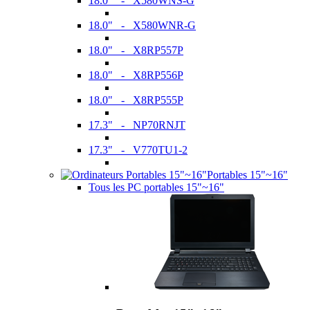
18.0" - X580WNS-G
18.0" - X580WNR-G
18.0" - X8RP557P
18.0" - X8RP556P
18.0" - X8RP555P
17.3" - NP70RNJT
17.3" - V770TU1-2
Portables 15"~16"
Tous les PC portables 15"~16"