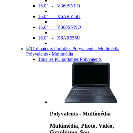
16.0" - V360SNPQ
16.0" - X6AR556U
16.0" - V360SNNQ
16.0" - X6AR555U
Polyvalents - Multimédia
Tous les PC portables Polyvalents
Polyvalents - Multimédia
Multimédia, Photo, Vidéo,
Graphisme, Son,