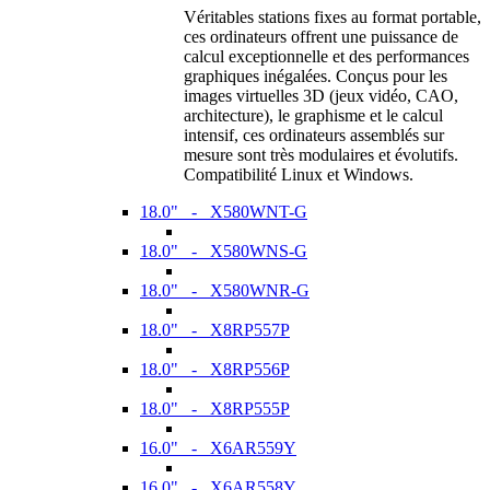
Véritables stations fixes au format portable,
ces ordinateurs offrent une puissance de
calcul exceptionnelle et des performances
graphiques inégalées. Conçus pour les
images virtuelles 3D (jeux vidéo, CAO,
architecture), le graphisme et le calcul
intensif, ces ordinateurs assemblés sur
mesure sont très modulaires et évolutifs.
Compatibilité Linux et Windows.
18.0" - X580WNT-G
18.0" - X580WNS-G
18.0" - X580WNR-G
18.0" - X8RP557P
18.0" - X8RP556P
18.0" - X8RP555P
16.0" - X6AR559Y
16.0" - X6AR558Y