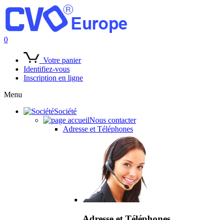
0
Votre panier
Identifiez-vous
Inscription en ligne
Menu
Société
Nous contacter
Adresse et Téléphones
Adresse et Téléphones