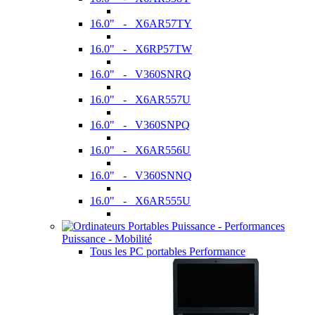
16.0" - X6AR57TY
16.0" - X6RP57TW
16.0" - V360SNRQ
16.0" - X6AR557U
16.0" - V360SNPQ
16.0" - X6AR556U
16.0" - V360SNNQ
16.0" - X6AR555U
Puissance - Mobilité
Tous les PC portables Performance