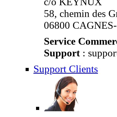
c/o KEYNUX
58, chemin des G
06800 CAGNES-S
Service Commerc
Support
: suppor
Support Clients