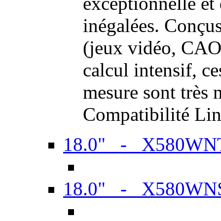
exceptionnelle et
inégalées. Conçus
(jeux vidéo, CAO,
calcul intensif, c
mesure sont très m
Compatibilité Li
18.0" - X580WN
18.0" - X580WN