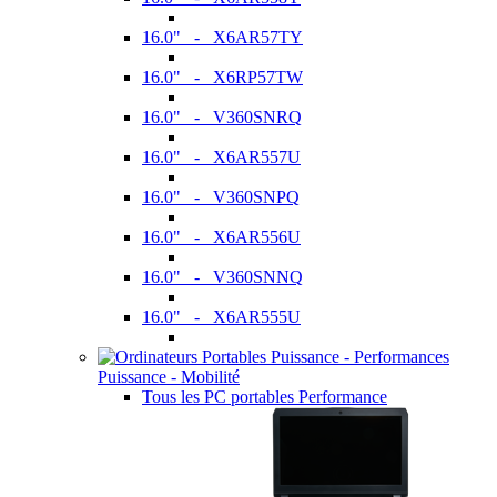
16.0" - X6AR57TY
16.0" - X6RP57TW
16.0" - V360SNRQ
16.0" - X6AR557U
16.0" - V360SNPQ
16.0" - X6AR556U
16.0" - V360SNNQ
16.0" - X6AR555U
Puissance - Mobilité
Tous les PC portables Performance