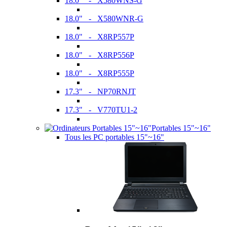
18.0" - X580WNS-G
18.0" - X580WNR-G
18.0" - X8RP557P
18.0" - X8RP556P
18.0" - X8RP555P
17.3" - NP70RNJT
17.3" - V770TU1-2
Portables 15"~16"
Tous les PC portables 15"~16"