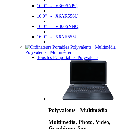
16.0" - V360SNPQ
16.0" - X6AR556U
16.0" - V360SNNQ
16.0" - X6AR555U
Polyvalents - Multimédia
Tous les PC portables Polyvalents
Polyvalents - Multimédia
Multimédia, Photo, Vidéo,
Graphisme, Son,