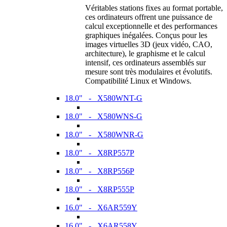
Véritables stations fixes au format portable,
ces ordinateurs offrent une puissance de
calcul exceptionnelle et des performances
graphiques inégalées. Conçus pour les
images virtuelles 3D (jeux vidéo, CAO,
architecture), le graphisme et le calcul
intensif, ces ordinateurs assemblés sur
mesure sont très modulaires et évolutifs.
Compatibilité Linux et Windows.
18.0" - X580WNT-G
18.0" - X580WNS-G
18.0" - X580WNR-G
18.0" - X8RP557P
18.0" - X8RP556P
18.0" - X8RP555P
16.0" - X6AR559Y
16.0" - X6AR558Y