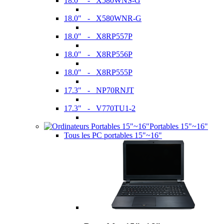
18.0" - X580WNS-G
18.0" - X580WNR-G
18.0" - X8RP557P
18.0" - X8RP556P
18.0" - X8RP555P
17.3" - NP70RNJT
17.3" - V770TU1-2
Portables 15"~16"
Tous les PC portables 15"~16"