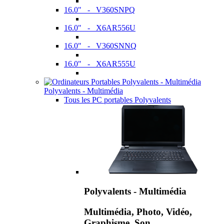
16.0" - V360SNPQ
16.0" - X6AR556U
16.0" - V360SNNQ
16.0" - X6AR555U
Polyvalents - Multimédia
Tous les PC portables Polyvalents
Polyvalents - Multimédia
Multimédia, Photo, Vidéo,
Graphisme, Son,