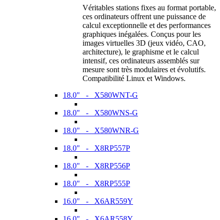
Véritables stations fixes au format portable,
ces ordinateurs offrent une puissance de
calcul exceptionnelle et des performances
graphiques inégalées. Conçus pour les
images virtuelles 3D (jeux vidéo, CAO,
architecture), le graphisme et le calcul
intensif, ces ordinateurs assemblés sur
mesure sont très modulaires et évolutifs.
Compatibilité Linux et Windows.
18.0" - X580WNT-G
18.0" - X580WNS-G
18.0" - X580WNR-G
18.0" - X8RP557P
18.0" - X8RP556P
18.0" - X8RP555P
16.0" - X6AR559Y
16.0" - X6AR558Y