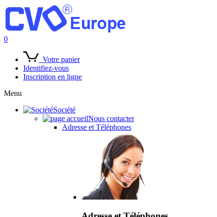
0
Votre panier
Identifiez-vous
Inscription en ligne
Menu
Société
Nous contacter
Adresse et Téléphones
Adresse et Téléphones