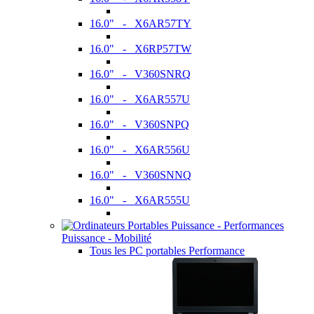
16.0" - X6AR57TY
16.0" - X6RP57TW
16.0" - V360SNRQ
16.0" - X6AR557U
16.0" - V360SNPQ
16.0" - X6AR556U
16.0" - V360SNNQ
16.0" - X6AR555U
Puissance - Mobilité
Tous les PC portables Performance