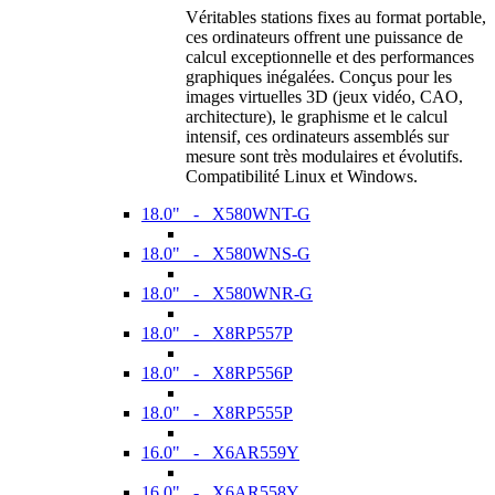
Véritables stations fixes au format portable,
ces ordinateurs offrent une puissance de
calcul exceptionnelle et des performances
graphiques inégalées. Conçus pour les
images virtuelles 3D (jeux vidéo, CAO,
architecture), le graphisme et le calcul
intensif, ces ordinateurs assemblés sur
mesure sont très modulaires et évolutifs.
Compatibilité Linux et Windows.
18.0" - X580WNT-G
18.0" - X580WNS-G
18.0" - X580WNR-G
18.0" - X8RP557P
18.0" - X8RP556P
18.0" - X8RP555P
16.0" - X6AR559Y
16.0" - X6AR558Y