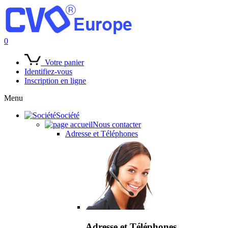
0
Votre panier
Identifiez-vous
Inscription en ligne
Menu
Société
Nous contacter
Adresse et Téléphones
Adresse et Téléphones