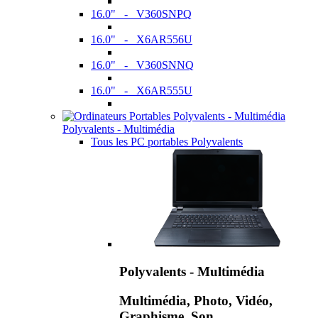
16.0" - V360SNPQ
16.0" - X6AR556U
16.0" - V360SNNQ
16.0" - X6AR555U
Polyvalents - Multimédia
Tous les PC portables Polyvalents
Polyvalents - Multimédia
Multimédia, Photo, Vidéo,
Graphisme, Son,