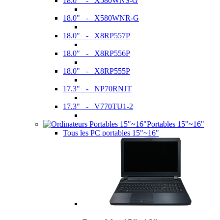
18.0" - X580WNS-G
18.0" - X580WNR-G
18.0" - X8RP557P
18.0" - X8RP556P
18.0" - X8RP555P
17.3" - NP70RNJT
17.3" - V770TU1-2
Portables 15"~16"
Tous les PC portables 15"~16"