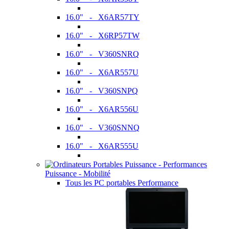
16.0" - X6AR57TY
16.0" - X6RP57TW
16.0" - V360SNRQ
16.0" - X6AR557U
16.0" - V360SNPQ
16.0" - X6AR556U
16.0" - V360SNNQ
16.0" - X6AR555U
Puissance - Mobilité
Tous les PC portables Performance