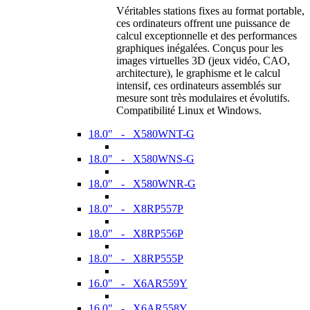
Véritables stations fixes au format portable,
ces ordinateurs offrent une puissance de
calcul exceptionnelle et des performances
graphiques inégalées. Conçus pour les
images virtuelles 3D (jeux vidéo, CAO,
architecture), le graphisme et le calcul
intensif, ces ordinateurs assemblés sur
mesure sont très modulaires et évolutifs.
Compatibilité Linux et Windows.
18.0" - X580WNT-G
18.0" - X580WNS-G
18.0" - X580WNR-G
18.0" - X8RP557P
18.0" - X8RP556P
18.0" - X8RP555P
16.0" - X6AR559Y
16.0" - X6AR558Y