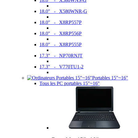
18.0" - X580WNS-G
18.0" - X580WNR-G
18.0" - X8RP557P
18.0" - X8RP556P
18.0" - X8RP555P
17.3" - NP70RNJT
17.3" - V770TU1-2
Portables 15"~16"
Tous les PC portables 15"~16"