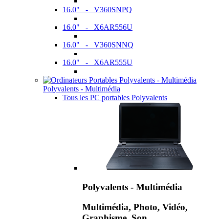
16.0" - V360SNPQ
16.0" - X6AR556U
16.0" - V360SNNQ
16.0" - X6AR555U
Polyvalents - Multimédia
Tous les PC portables Polyvalents
Polyvalents - Multimédia
Multimédia, Photo, Vidéo,
Graphisme, Son,