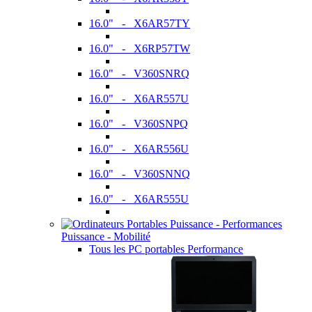
16.0" - X6AR57TY
16.0" - X6RP57TW
16.0" - V360SNRQ
16.0" - X6AR557U
16.0" - V360SNPQ
16.0" - X6AR556U
16.0" - V360SNNQ
16.0" - X6AR555U
Puissance - Mobilité
Tous les PC portables Performance