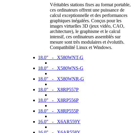
Véritables stations fixes au format portable,
ces ordinateurs offrent une puissance de
calcul exceptionnelle et des performances
graphiques inégalées. Conçus pour les
images virtuelles 3D (jeux vidéo, CAO,
architecture), le graphisme et le calcul
intensif, ces ordinateurs assemblés sur
mesure sont très modulaires et évolutifs.
Compatibilité Linux et Windows.
18.0" - X580WNT-G
18.0" - X580WNS-G
18.0" - X580WNR-G
18.0" - X8RP557P
18.0" - X8RP556P
18.0" - X8RP555P
16.0" - X6AR559Y
16.0" - X6AR558Y