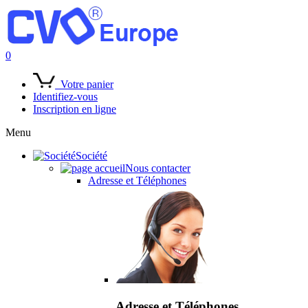
0
Votre panier
Identifiez-vous
Inscription en ligne
Menu
Société
Nous contacter
Adresse et Téléphones
Adresse et Téléphones