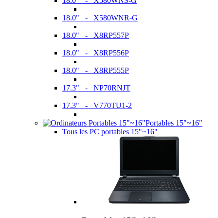
18.0" - X580WNS-G
18.0" - X580WNR-G
18.0" - X8RP557P
18.0" - X8RP556P
18.0" - X8RP555P
17.3" - NP70RNJT
17.3" - V770TU1-2
Portables 15"~16"
Tous les PC portables 15"~16"