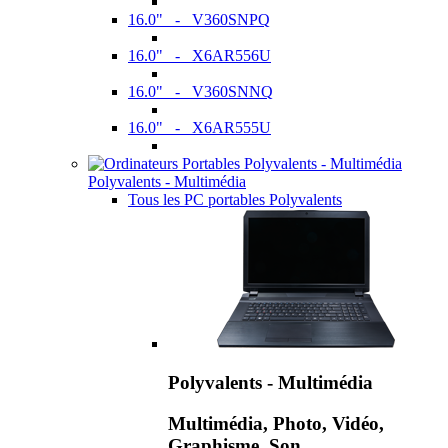
16.0" - V360SNPQ
16.0" - X6AR556U
16.0" - V360SNNQ
16.0" - X6AR555U
Polyvalents - Multimédia
Tous les PC portables Polyvalents
Polyvalents - Multimédia
Multimédia, Photo, Vidéo,
Graphisme, Son,