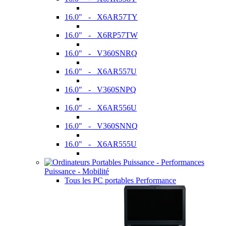
16.0" - X6AR57TY
16.0" - X6RP57TW
16.0" - V360SNRQ
16.0" - X6AR557U
16.0" - V360SNPQ
16.0" - X6AR556U
16.0" - V360SNNQ
16.0" - X6AR555U
Puissance - Mobilité
Tous les PC portables Performance