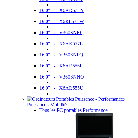
16.0" - X6AR57TY
16.0" - X6RP57TW
16.0" - V360SNRQ
16.0" - X6AR557U
16.0" - V360SNPQ
16.0" - X6AR556U
16.0" - V360SNNQ
16.0" - X6AR555U
Puissance - Mobilité
Tous les PC portables Performance