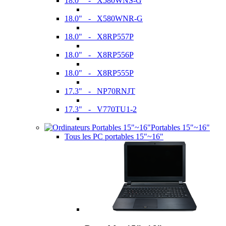
18.0" - X580WNS-G
18.0" - X580WNR-G
18.0" - X8RP557P
18.0" - X8RP556P
18.0" - X8RP555P
17.3" - NP70RNJT
17.3" - V770TU1-2
Portables 15"~16"
Tous les PC portables 15"~16"