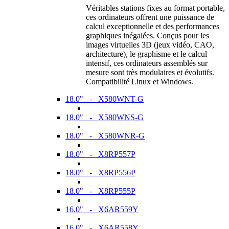
Véritables stations fixes au format portable,
ces ordinateurs offrent une puissance de
calcul exceptionnelle et des performances
graphiques inégalées. Conçus pour les
images virtuelles 3D (jeux vidéo, CAO,
architecture), le graphisme et le calcul
intensif, ces ordinateurs assemblés sur
mesure sont très modulaires et évolutifs.
Compatibilité Linux et Windows.
18.0" - X580WNT-G
18.0" - X580WNS-G
18.0" - X580WNR-G
18.0" - X8RP557P
18.0" - X8RP556P
18.0" - X8RP555P
16.0" - X6AR559Y
16.0" - X6AR558Y