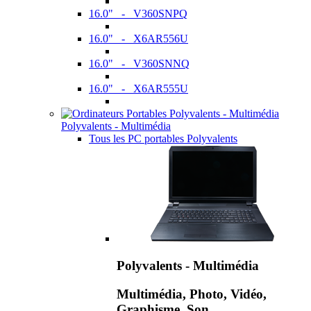
16.0" - V360SNPQ
16.0" - X6AR556U
16.0" - V360SNNQ
16.0" - X6AR555U
Polyvalents - Multimédia
Tous les PC portables Polyvalents
Polyvalents - Multimédia
Multimédia, Photo, Vidéo,
Graphisme, Son,