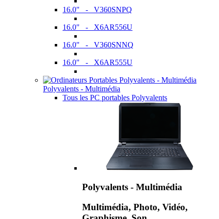
16.0" - V360SNPQ
16.0" - X6AR556U
16.0" - V360SNNQ
16.0" - X6AR555U
Polyvalents - Multimédia
Tous les PC portables Polyvalents
Polyvalents - Multimédia
Multimédia, Photo, Vidéo,
Graphisme, Son,