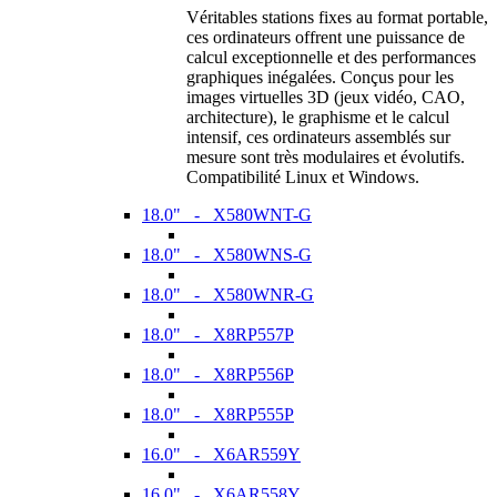
Véritables stations fixes au format portable,
ces ordinateurs offrent une puissance de
calcul exceptionnelle et des performances
graphiques inégalées. Conçus pour les
images virtuelles 3D (jeux vidéo, CAO,
architecture), le graphisme et le calcul
intensif, ces ordinateurs assemblés sur
mesure sont très modulaires et évolutifs.
Compatibilité Linux et Windows.
18.0" - X580WNT-G
18.0" - X580WNS-G
18.0" - X580WNR-G
18.0" - X8RP557P
18.0" - X8RP556P
18.0" - X8RP555P
16.0" - X6AR559Y
16.0" - X6AR558Y