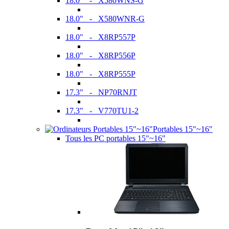
18.0" - X580WNS-G
18.0" - X580WNR-G
18.0" - X8RP557P
18.0" - X8RP556P
18.0" - X8RP555P
17.3" - NP70RNJT
17.3" - V770TU1-2
Portables 15"~16"
Tous les PC portables 15"~16"