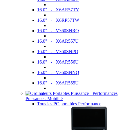
16.0" - X6AR57TY
16.0" - X6RP57TW
16.0" - V360SNRQ
16.0" - X6AR557U
16.0" - V360SNPQ
16.0" - X6AR556U
16.0" - V360SNNQ
16.0" - X6AR555U
Puissance - Mobilité
Tous les PC portables Performance