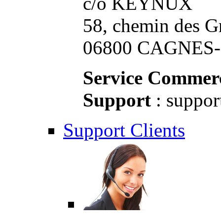
c/o KEYNUX
58, chemin des G
06800 CAGNES-S
Service Commerc
Support
: suppor
Support Clients