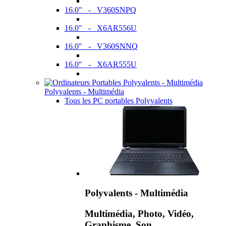
16.0" - V360SNPQ
16.0" - X6AR556U
16.0" - V360SNNQ
16.0" - X6AR555U
Polyvalents - Multimédia
Tous les PC portables Polyvalents
Polyvalents - Multimédia
Multimédia, Photo, Vidéo,
Graphisme, Son,