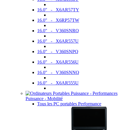
16.0" - X6AR57TY
16.0" - X6RP57TW
16.0" - V360SNRQ
16.0" - X6AR557U
16.0" - V360SNPQ
16.0" - X6AR556U
16.0" - V360SNNQ
16.0" - X6AR555U
Puissance - Mobilité
Tous les PC portables Performance