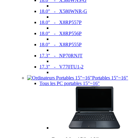
18.0" - X580WNS-G
18.0" - X580WNR-G
18.0" - X8RP557P
18.0" - X8RP556P
18.0" - X8RP555P
17.3" - NP70RNJT
17.3" - V770TU1-2
Portables 15"~16"
Tous les PC portables 15"~16"