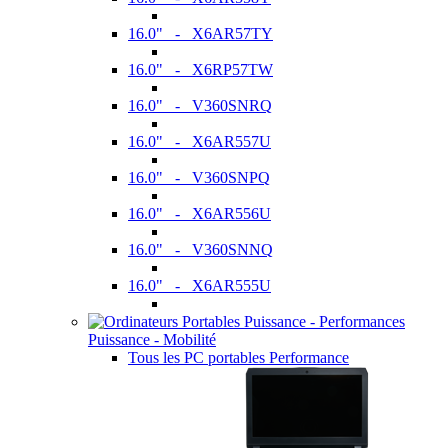
16.0" - X6AR57TY
16.0" - X6RP57TW
16.0" - V360SNRQ
16.0" - X6AR557U
16.0" - V360SNPQ
16.0" - X6AR556U
16.0" - V360SNNQ
16.0" - X6AR555U
Puissance - Mobilité
Tous les PC portables Performance