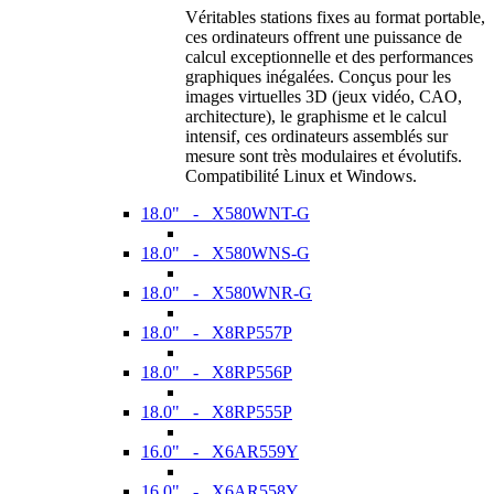
Véritables stations fixes au format portable,
ces ordinateurs offrent une puissance de
calcul exceptionnelle et des performances
graphiques inégalées. Conçus pour les
images virtuelles 3D (jeux vidéo, CAO,
architecture), le graphisme et le calcul
intensif, ces ordinateurs assemblés sur
mesure sont très modulaires et évolutifs.
Compatibilité Linux et Windows.
18.0" - X580WNT-G
18.0" - X580WNS-G
18.0" - X580WNR-G
18.0" - X8RP557P
18.0" - X8RP556P
18.0" - X8RP555P
16.0" - X6AR559Y
16.0" - X6AR558Y