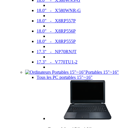
18.0" - X580WNS-G
18.0" - X580WNR-G
18.0" - X8RP557P
18.0" - X8RP556P
18.0" - X8RP555P
17.3" - NP70RNJT
17.3" - V770TU1-2
Portables 15"~16"
Tous les PC portables 15"~16"