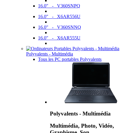
16.0" - V360SNPQ
16.0" - X6AR556U
16.0" - V360SNNQ
16.0" - X6AR555U
Polyvalents - Multimédia
Tous les PC portables Polyvalents
Polyvalents - Multimédia
Multimédia, Photo, Vidéo,
Graphisme, Son,